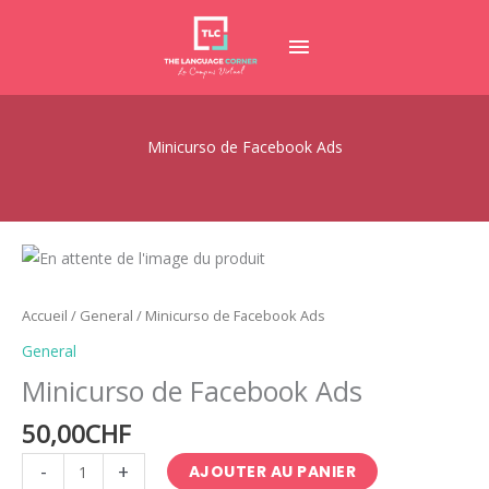
Aller
MENU
au
contenu
PRINCIPAL
Minicurso de Facebook Ads
quantité
de
Minicurso
Accueil
/
General
/ Minicurso de Facebook Ads
de
General
Facebook
Minicurso de Facebook Ads
Ads
50,00
CHF
-
+
AJOUTER AU PANIER